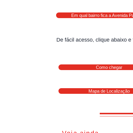
Em qual bairro fica a Avenida Pa
De fácil acesso, clique abaixo 
Como chegar
Mapa de Localização