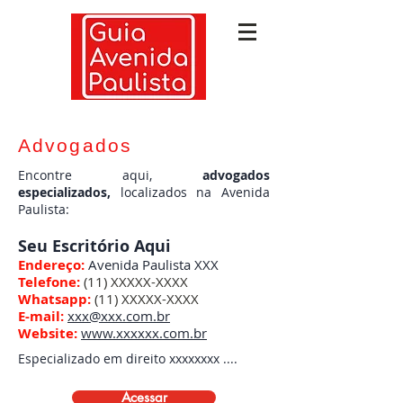
Advogados
Encontre aqui,
advogados
especializados,
localizados na Avenida
Paulista:
Seu Escritório Aqui
Endereço:
Avenida Paulista XXX
Telefone:
(11) XXXXX-XXXX
Whatsapp:
(11) XXXXX-XXXX
E-mail:
xxx@xxx.com.br
Website:
www.xxxxxx.com.br
Especializado em direito xxxxxxxx ....
Acessar